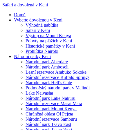
Safari a dovolená v Keni
Domů
Vyberte dovolenou v Keni
Výhodná nabídka
Safari v Keni
Výstup na Mount Kenya
Pobyty na plážích v Keni
Historické památky v Keni
Prohlídka Nairobi
Národní parky Keni
Národní park Aberdare
Národní park Amboseli
Lesní rezervace Arabuko Sokoke
Národní rezervace Buffalo Springs
Národní park Hell´s Gate
Podmořský národní park v Malindi
Lake Naivasha
Národní park Lake Nakuru
Národní rezervace Masai Mara
Národní park Mount Kenya
Chráněná oblast Ol Pejeta
Národní rezervace Samburu
Národní park Tsavo East
Národní park Tsavo West