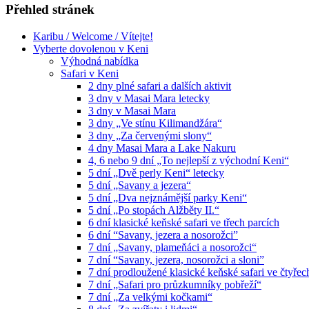
Přehled stránek
Karibu / Welcome / Vítejte!
Vyberte dovolenou v Keni
Výhodná nabídka
Safari v Keni
2 dny plné safari a dalších aktivit
3 dny v Masai Mara letecky
3 dny v Masai Mara
3 dny „Ve stínu Kilimandžára“
3 dny „Za červenými slony“
4 dny Masai Mara a Lake Nakuru
4, 6 nebo 9 dní „To nejlepší z východní Keni“
5 dní „Dvě perly Keni“ letecky
5 dní „Savany a jezera“
5 dní „Dva nejznámější parky Keni“
5 dní „Po stopách Alžběty II.“
6 dní klasické keňské safari ve třech parcích
6 dní “Savany, jezera a nosorožci”
7 dní „Savany, plameňáci a nosorožci“
7 dní “Savany, jezera, nosorožci a sloni”
7 dní prodloužené klasické keňské safari ve čtyřec
7 dní „Safari pro průzkumníky pobřeží“
7 dní „Za velkými kočkami“