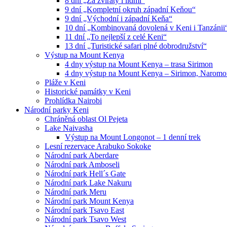
8 dní „Za zvířaty i lidmi“
9 dní „Kompletní okruh západní Keňou“
9 dní „Východní i západní Keňa“
10 dní „Kombinovaná dovolená v Keni i Tanzánii
11 dní „To nejlepší z celé Keni“
13 dní „Turistické safari plné dobrodružství“
Výstup na Mount Kenya
4 dny výstup na Mount Kenya – trasa Sirimon
4 dny výstup na Mount Kenya – Sirimon, Naromo
Pláže v Keni
Historické památky v Keni
Prohlídka Nairobi
Národní parky Keni
Chráněná oblast Ol Pejeta
Lake Naivasha
Výstup na Mount Longonot – 1 denní trek
Lesní rezervace Arabuko Sokoke
Národní park Aberdare
Národní park Amboseli
Národní park Hell´s Gate
Národní park Lake Nakuru
Národní park Meru
Národní park Mount Kenya
Národní park Tsavo East
Národní park Tsavo West