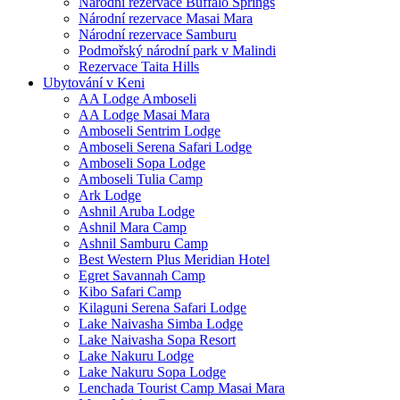
Národní rezervace Buffalo Springs
Národní rezervace Masai Mara
Národní rezervace Samburu
Podmořský národní park v Malindi
Rezervace Taita Hills
Ubytování v Keni
AA Lodge Amboseli
AA Lodge Masai Mara
Amboseli Sentrim Lodge
Amboseli Serena Safari Lodge
Amboseli Sopa Lodge
Amboseli Tulia Camp
Ark Lodge
Ashnil Aruba Lodge
Ashnil Mara Camp
Ashnil Samburu Camp
Best Western Plus Meridian Hotel
Egret Savannah Camp
Kibo Safari Camp
Kilaguni Serena Safari Lodge
Lake Naivasha Simba Lodge
Lake Naivasha Sopa Resort
Lake Nakuru Lodge
Lake Nakuru Sopa Lodge
Lenchada Tourist Camp Masai Mara