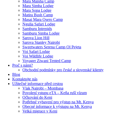
Mara Maisha Camp
Mara Simba Lodge
Mara Sopa Lodge
Matira Bush Camp
Masai Mara Osero Camp
Ngulia Safari Lodge
Samburu Intrepids
Samburu Simba Lodge
Sarova Lion Hill
Sarova Stanley Nairobi
Sweetwaters Serena Camp Ol Pejeta
Voi Safari Lodge
Voi Wildlife Lodge
Voyager Ziwani Tented Camp
Proč s námi?
Obchodní podmínky pro české a slovenské klienty
Blog
Kontaktujte nás
Užitečné informace před cestou
Vlak Nairobi – Mombasa
Povolení vstupu eTA – Keňa ruší vízum
Očkování do Keni
Potřebné vybavení pro výstup na Mt. Kenya
Obecné informace k výstupu na Mt. Kenya
Velká migrace v Keni