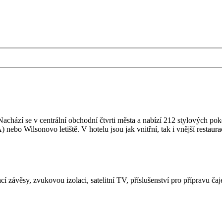
Nachází se v centrální obchodní čtvrti města a nabízí 212 stylových po
ebo Wilsonovo letiště. V hotelu jsou jak vnitřní, tak i vnější restaura
 závěsy, zvukovou izolaci, satelitní TV, příslušenství pro přípravu čaje