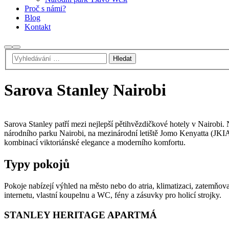
Proč s námi?
Blog
Kontakt
Hledat
Hlavní
navigační
menu
Sarova Stanley Nairobi
Sarova Stanley patří mezi nejlepší pětihvězdičkové hotely v Nairobi. 
národního parku Nairobi, na mezinárodní letiště Jomo Kenyatta (JKIA) n
kombinací viktoriánské elegance a moderního komfortu.
Typy pokojů
Pokoje nabízejí výhled na město nebo do atria, klimatizaci, zatemňovací
internetu, vlastní koupelnu a WC, fény a zásuvky pro holicí strojky.
STANLEY HERITAGE APARTMÁ