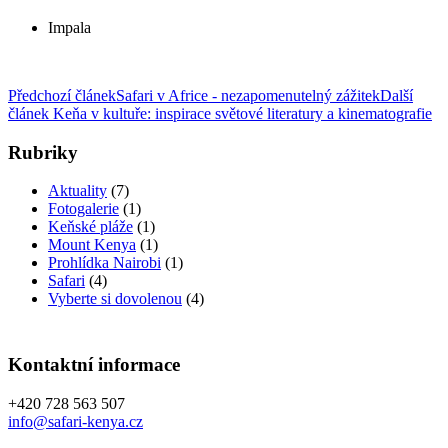
Impala
Předchozí článek
Safari v Africe - nezapomenutelný zážitek
Další
článek
Keňa v kultuře: inspirace světové literatury a kinematografie
Rubriky
Aktuality
(7)
Fotogalerie
(1)
Keňské pláže
(1)
Mount Kenya
(1)
Prohlídka Nairobi
(1)
Safari
(4)
Vyberte si dovolenou
(4)
Kontaktní informace
+420 728 563 507
info@safari-kenya.cz