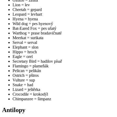
Giraffe = žirafa
Lion = lev
Cheetah = gepard
Leopard = levhart
Hyena = hyena
Wild dog = pes hyenový
Bat-Eared Fox = pes ušatý
Warthog = prase bradavičnaté
Meerkat = surikata
Serval = serval
Elephant = slon
Hippo = hroch
Eagle = orel
Secretary Bird = hadilov písař
Flamingo = plameňák
Pelican = pelikán
Ostrich = pštros
Vulture = sup
Snake = had
Lizard = ještěrka
Crocodile = krokodýl
Chimpanzee = šimpanz
Antilopy