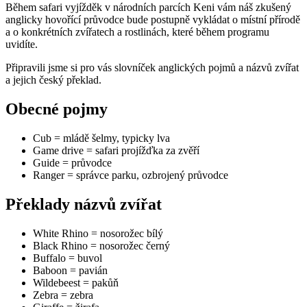
Během safari vyjížděk v národních parcích Keni vám náš zkušený
anglicky hovořící průvodce bude postupně vykládat o místní přírodě
a o konkrétních zvířatech a rostlinách, které během programu
uvidíte.
Připravili jsme si pro vás slovníček anglických pojmů a názvů zvířat
a jejich český překlad.
Obecné pojmy
Cub = mládě šelmy, typicky lva
Game drive = safari projížďka za zvěří
Guide = průvodce
Ranger = správce parku, ozbrojený průvodce
Překlady názvů zvířat
White Rhino = nosorožec bílý
Black Rhino = nosorožec černý
Buffalo = buvol
Baboon = pavián
Wildebeest = pakůň
Zebra = zebra