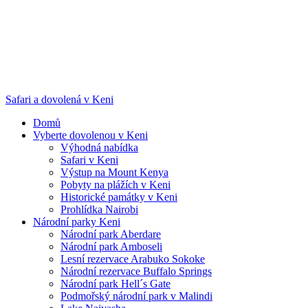
Safari a dovolená v Keni
Domů
Vyberte dovolenou v Keni
Výhodná nabídka
Safari v Keni
Výstup na Mount Kenya
Pobyty na plážích v Keni
Historické památky v Keni
Prohlídka Nairobi
Národní parky Keni
Národní park Aberdare
Národní park Amboseli
Lesní rezervace Arabuko Sokoke
Národní rezervace Buffalo Springs
Národní park Hell´s Gate
Podmořský národní park v Malindi