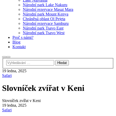
Lake Naivasha
Národní park Lake Nakuru
Národní rezervace Masai Mara
Národní park Mount Kenya
Chráněná oblast Ol Pejeta
Národní rezervace Samburu
Národní park Tsavo East
Národní park Tsavo West
Proč s námi?
Blog
Kontakt
Hledat
Hlavní
navigační
menu
19 ledna, 2025
Safari
Slovníček zvířat v Keni
Slovníček zvířat v Keni
19 ledna, 2025
Safari