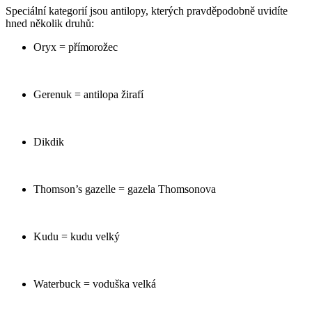
Speciální kategorií jsou antilopy, kterých pravděpodobně uvidíte
hned několik druhů:
Oryx = přímorožec
Gerenuk = antilopa žirafí
Dikdik
Thomson’s gazelle = gazela Thomsonova
Kudu = kudu velký
Waterbuck = voduška velká